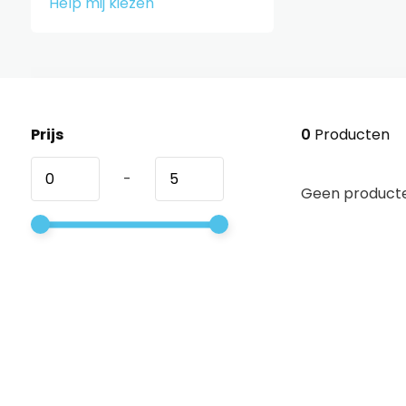
Help mij kiezen
Prijs
0
Producten
-
Geen producte