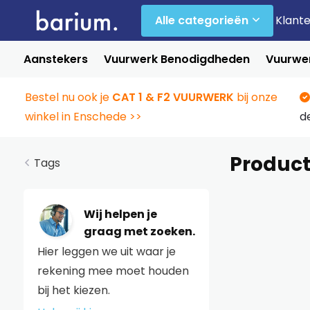
Alle categorieën
Klant
Aanstekers
Vuurwerk Benodigdheden
Vuurwer
Bestel nu ook je
CAT 1 & F2 VUURWERK
bij onze
winkel in Enschede >>
d
Product
Tags
Wij helpen je
graag met zoeken.
Hier leggen we uit waar je
rekening mee moet houden
bij het kiezen.