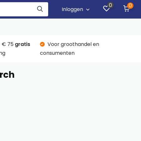
0
0
Inloggen
 € 75
gratis
Voor groothandel en
ng
consumenten
orch