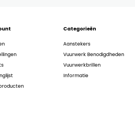
ount
Categorieën
en
Aanstekers
ellingen
Vuurwerk Benodigdheden
ts
Vuurwerkbrillen
nglijst
Informatie
 producten